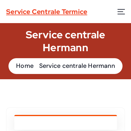
S
Service Centrale Termice
k
i
Service centrale
p
t
Hermann
o
c
Home
Service centrale Hermann
o
n
t
e
n
t